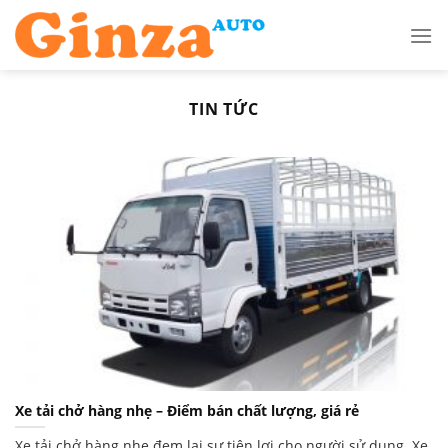
Skip
to
content
TIN TỨC
Xe tải chở hàng nhẹ – Điểm bán chất lượng, giá rẻ
Xe tải chở hàng nhẹ đem lại sự tiện lợi cho người sử dụng. Xe