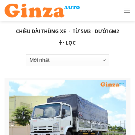
Skip
to
content
CHIỀU DÀI THÙNG XE
/
TỪ 5M3 - DƯỚI 6M2
LỌC