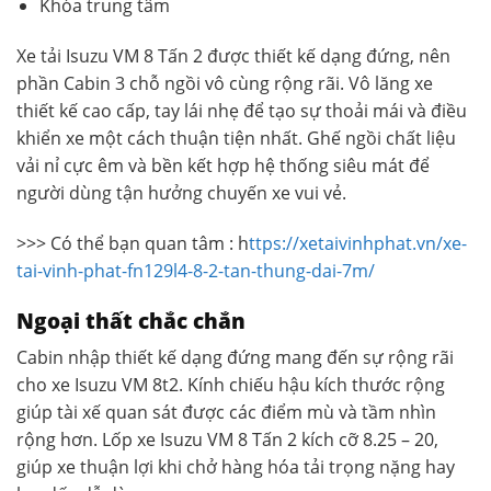
Khóa trung tâm
Xe tải Isuzu VM 8 Tấn 2 được thiết kế dạng đứng, nên
phần Cabin 3 chỗ ngồi vô cùng rộng rãi. Vô lăng xe
thiết kế cao cấp, tay lái nhẹ để tạo sự thoải mái và điều
khiển xe một cách thuận tiện nhất. Ghế ngồi chất liệu
vải nỉ cực êm và bền kết hợp hệ thống siêu mát để
người dùng tận hưởng chuyến xe vui vẻ.
>>> Có thể bạn quan tâm : h
ttps://xetaivinhphat.vn/xe-
tai-vinh-phat-fn129l4-8-2-tan-thung-dai-7m/
Ngoại thất chắc chắn
Cabin nhập thiết kế dạng đứng mang đến sự rộng rãi
cho xe Isuzu VM 8t2. Kính chiếu hậu kích thước rộng
giúp tài xế quan sát được các điểm mù và tầm nhìn
rộng hơn. Lốp xe Isuzu VM 8 Tấn 2 kích cỡ
8.25 – 20,
giúp xe thuận lợi khi chở hàng hóa tải trọng nặng hay