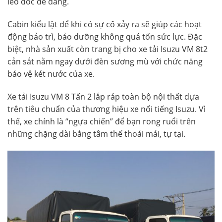
leo dốc dễ dàng.
Cabin kiểu lật để khi có sự cố xảy ra sẽ giúp các hoạt
động bảo trì, bảo dưỡng không quá tốn sức lực. Đặc
biệt, nhà sản xuất còn trang bị cho xe tải Isuzu VM 8t2
cản sắt nằm ngay dưới đèn sương mù với chức năng
bảo vệ két nước của xe.
Xe tải Isuzu VM 8 Tấn 2 lắp ráp toàn bộ nội thất dựa
trên tiêu chuẩn của thương hiệu xe nổi tiếng Isuzu. Vì
thế, xe chính là “ngựa chiến” để bạn rong ruổi trên
những chặng dài bằng tâm thế thoải mái, tự tại.