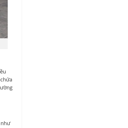
n
iều
 chứa
 đường
ế như