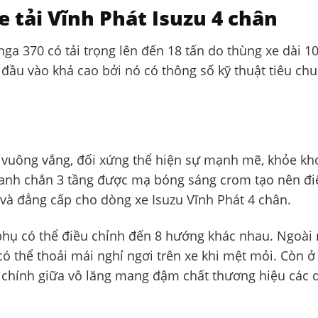
e tải Vĩnh Phát Isuzu 4 chân
nga 370 có tải trọng lên đến 18 tấn do thùng xe dài 1
í đầu vào khá cao bởi nó có thông số kỹ thuật tiêu ch
há vuông vắng, đối xứng thể hiện sự mạnh mẽ, khỏe k
 thanh chắn 3 tầng được mạ bóng sáng crom tạo nên đ
 và đẳng cấp cho dòng xe Isuzu Vĩnh Phát 4 chân.
 phụ có thể điều chỉnh đến 8 hướng khác nhau. Ngoài 
có thể thoải mái nghỉ ngơi trên xe khi mệt mỏi. Còn ở
zu chính giữa vô lăng mang đậm chất thương hiệu các