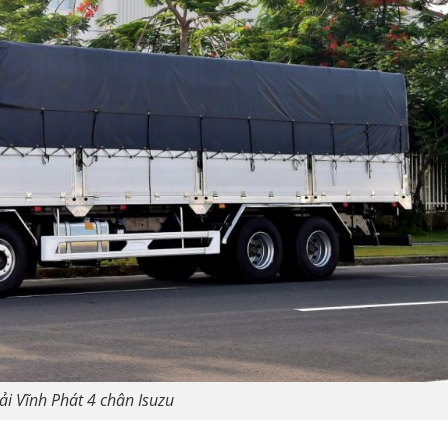
tải Vĩnh Phát 4 chân Isuzu