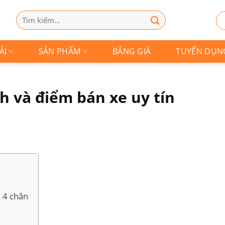
Tìm
kiếm:
ẢI
SẢN PHẨM
BẢNG GIÁ
TUYỂN DỤN
nh và điểm bán xe uy tín
u 4 chân