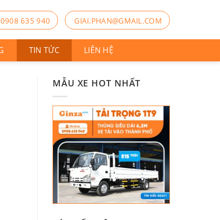
0908 635 940
GIAI.PHAN@GMAIL.COM
G
TIN TỨC
LIÊN HỆ
MẪU XE HOT NHẤT