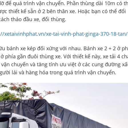
dỡ để quá trình vận chuyển. Phần thùng dài 10m có t
c thiết kế sẵn ở 2 bên thân xe. Hoặc bạn có thể đổi
cách tháo đầu xe, đổi thùng.
://xetaivinhphat.vn/xe-tai-vinh-phat-ginga-370-18-tan/
hữu bánh xe kép đối xứng với nhau. Bánh xe 2 + 2 ở p
 phía gần đuôi thùng xe. Với thiết kế này, xe tải 4 c
 vận chuyển và tăng tính ưu việt ở các cung đường xấ
ời lái và hàng hóa trong quá trình vận chuyển.