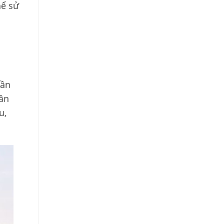
hể sử
hần
hân
u,