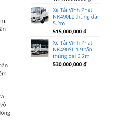
Xe Tải Vĩnh Phát
NK490LL thùng dài
0m.
5.2m
uẩn
515,000,000
₫
Xe Tải Vĩnh Phát
NK490SL 1.9 tấn
thùng dài 6.2m
530,000,000
₫
hoắn
iểm
ra
 vô
 dòng