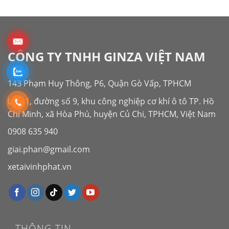
CÔNG TY TNHH GINZA VIỆT NAM
143 Phạm Huy Thông, P6, Quận Gò Vấp, TPHCM
Lô G1, đường số 9, khu công nghiệp cơ khí ô tô TP. Hồ
Chí Minh, xã Hòa Phú, huyện Củ Chi, TPHCM, Việt Nam
0908 635 940
giai.phan@gmail.com
xetaivinhphat.vn
THÔNG TIN