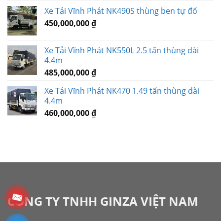
Xe Tải Vĩnh Phát NK490S thùng ben tự đổ
450,000,000
₫
Xe Tải Vĩnh Phát NK550L 2.5 tấn thùng dài
4.4m
485,000,000
₫
Xe Tải Vĩnh Phát NK470 1.49 tấn thùng dài
4.4m
460,000,000
₫
CÔNG TY TNHH GINZA VIỆT NAM