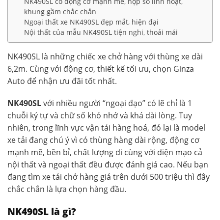
NK490SL có động cơ mạnh mẽ, hộp số linh hoạt,
khung gầm chắc chắn
Ngoại thất xe NK490SL đẹp mắt, hiện đại
Nội thất của mẫu NK490SL tiện nghi, thoải mái
NK490SL là những chiếc xe chở hàng với thùng xe dài
6,2m. Cùng với động cơ, thiết kế tối ưu, chọn Ginza
Auto để nhận ưu đãi tốt nhất.
NK490SL
với nhiều người “ngoại đạo” có lẽ chỉ là 1
chuỗi ký tự và chữ số khó nhớ và khá dài lòng. Tuy
nhiên, trong lĩnh vực vận tải hàng hoá, đó lại là model
xe tải đang chú ý vì có thùng hàng dài rộng, động cơ
mạnh mẽ, bền bỉ, chất lượng đi cùng với diện mạo cả
nội thất và ngoại thất đều được đánh giá cao. Nếu bạn
đang tìm xe tải chở hàng giá trên dưới 500 triệu thì đây
chắc chắn là lựa chọn hàng đầu.
NK490SL là gì?