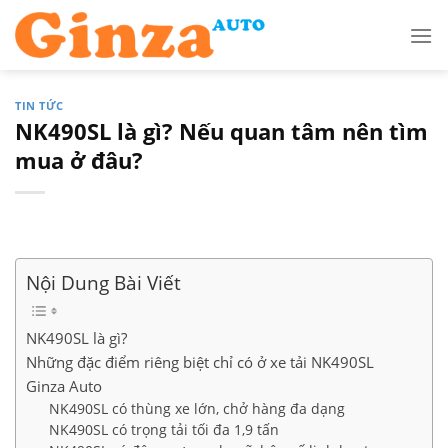
Skip
to
content
TIN TỨC
NK490SL là gì? Nếu quan tâm nên tìm
mua ở đâu?
Nội Dung Bài Viết
NK490SL là gì?
Những đặc điểm riêng biệt chỉ có ở xe tải NK490SL
Ginza Auto
NK490SL có thùng xe lớn, chở hàng đa dạng
NK490SL có trọng tải tối đa 1,9 tấn