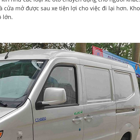
à cửa mở được sau xe tiện lợi cho việc đi lại hơn. Kh
 lớn.