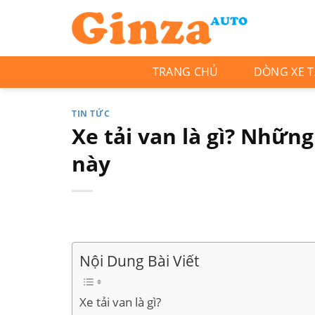
Skip
to
content
TRANG CHỦ
DÒNG XE T
TIN TỨC
Xe tải van là gì? Những 
này
Nội Dung Bài Viết
Xe tải van là gì?