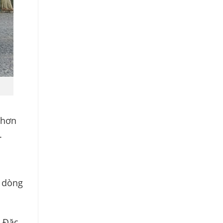
 hơn
.
c dòng
. Đặc