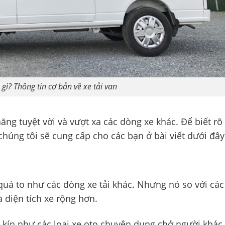
à gì? Thông tin cơ bản về xe tải van
ng tuyệt vời và vượt xa các dòng xe khác. Để biết rõ
chúng tôi sẽ cung cấp cho các bạn ở bài viết dưới đây
uá to như các dòng xe tải khác. Nhưng nó so với cá
 diện tích xe rộng hơn.
i kín như các loại xe oto chuyên dụng chở người khác