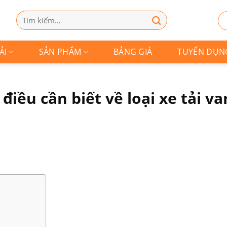
Tìm
kiếm:
ẢI
SẢN PHẨM
BẢNG GIÁ
TUYỂN DỤN
điều cần biết về loại xe tải va