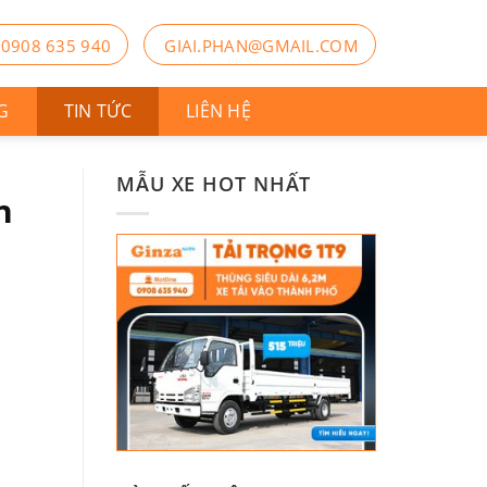
0908 635 940
GIAI.PHAN@GMAIL.COM
G
TIN TỨC
LIÊN HỆ
MẪU XE HOT NHẤT
n