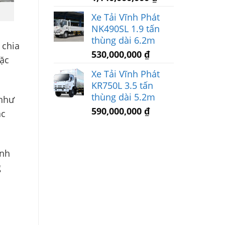
Xe Tải Vĩnh Phát
NK490SL 1.9 tấn
thùng dài 6.2m
 chia
530,000,000
₫
oặc
Xe Tải Vĩnh Phát
KR750L 3.5 tấn
thùng dài 5.2m
 như
590,000,000
₫
ác
ệnh
g