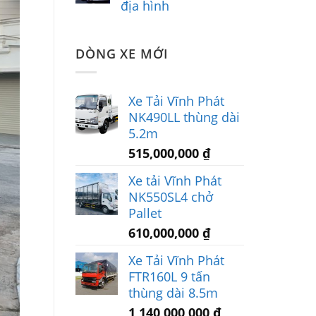
địa hình
DÒNG XE MỚI
Xe Tải Vĩnh Phát
NK490LL thùng dài
5.2m
515,000,000
₫
Xe tải Vĩnh Phát
NK550SL4 chở
Pallet
610,000,000
₫
Xe Tải Vĩnh Phát
FTR160L 9 tấn
thùng dài 8.5m
1,140,000,000
₫