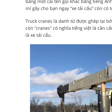
bằng một cái tên gọi khác bằng tiếng Anh
mí gây cho bạn ngay “xe tải cẩu” còn có t
Truck cranes là danh từ được ghép lại bởi 
còn “cranes” có nghĩa tiếng việt là cần cẩ
là xe tải cẩu.