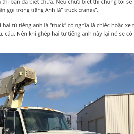
 thì bạn đã biết chưa. Nếu chưa biết thì chúng tôi sẽ 
ên gọi trong tiếng Anh
là“
truck cranes”.
hai từ tiếng anh là “truck” có nghĩa là chiếc hoặc xe t
u, cẩu. Nên khi ghép hai từ tiếng anh này lại nó sẽ có