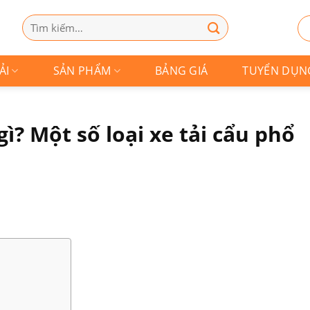
Tìm
kiếm:
ẢI
SẢN PHẨM
BẢNG GIÁ
TUYỂN DỤN
gì? Một số loại xe tải cẩu phổ