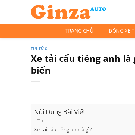
Skip
to
content
TRANG CHỦ
DÒNG XE T
TIN TỨC
Xe tải cẩu tiếng anh là 
biến
Nội Dung Bài Viết
Xe tải cẩu tiếng anh là gì?