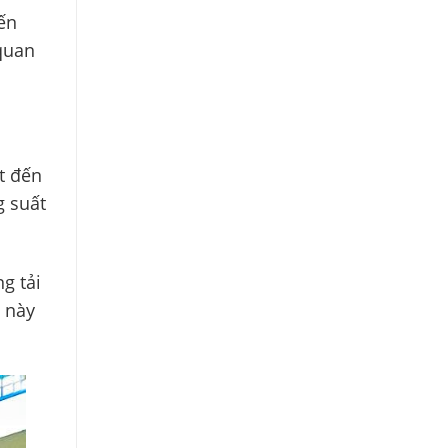
ến
 quan
t đến
g suất
g tải
e này