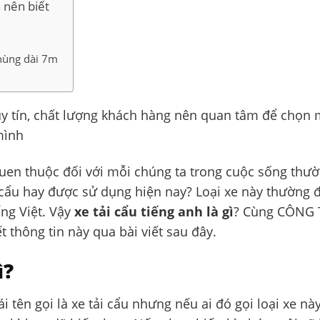
n nên biết
thùng dài 7m
xe uy tín, chất lượng khách hàng nên quan tâm để chọn
mình
 quen thuộc đối với mỗi chúng ta trong cuộc sống thư
i cẩu hay được sử dụng hiện nay? Loại xe này thường 
ếng Việt. Vậy
xe tải cẩu tiếng anh là gì
? Cùng CÔNG 
 thông tin này qua bài viết sau đây.
ì?
i tên gọi là xe tải cẩu nhưng nếu ai đó gọi loại xe nà