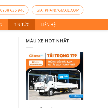
0908 635 940
GIAI.PHAN@GMAIL.COM
G
TIN TỨC
LIÊN HỆ
MẪU XE HOT NHẤT