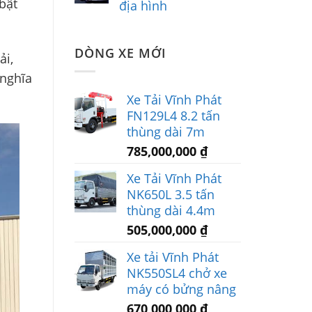
bật
địa hình
DÒNG XE MỚI
ải,
 nghĩa
Xe Tải Vĩnh Phát
FN129L4 8.2 tấn
thùng dài 7m
785,000,000
₫
Xe Tải Vĩnh Phát
NK650L 3.5 tấn
thùng dài 4.4m
505,000,000
₫
Xe tải Vĩnh Phát
NK550SL4 chở xe
máy có bửng nâng
670,000,000
₫