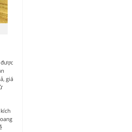
ó được
ân
ả, giá
ử
 kích
hoang
ễ