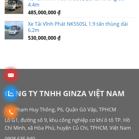
4.4m
485,000,000
₫
Xe Tải Vĩnh Phát NK550SL 1.9 tấn thùng dài
6.2m
530,000,000
₫
CÔNG TY TNHH GINZA VIỆT NAM
143 Phạm Huy Thông, P6, Quận Gò Vấp, TPHCM
Lô G1, đường số 9, khu công nghiệp cơ khí ô tô TP. Hồ
Chí Minh, xã Hòa Phú, huyện Củ Chi, TPHCM, Việt Nam
0908 635 940