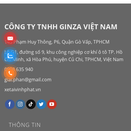
CÔNG TY TNHH GINZA VIỆT NAM
143 Phạm Huy Thông, P6, Quận Gò Vấp, TPHCM
Lô G1, đường số 9, khu công nghiệp cơ khí ô tô TP. Hồ
Chí Minh, xã Hòa Phú, huyện Củ Chi, TPHCM, Việt Nam
0908 635 940
giai.phan@gmail.com
xetaivinhphat.vn
THÔNG TIN