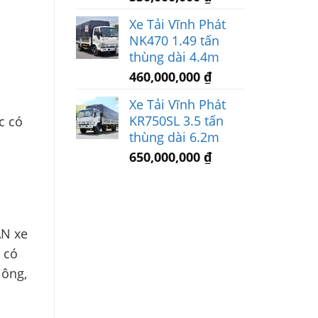
Xe Tải Vĩnh Phát
NK470 1.49 tấn
thùng dài 4.4m
460,000,000
₫
Xe Tải Vĩnh Phát
KR750SL 3.5 tấn
c có
thùng dài 6.2m
650,000,000
₫
AN xe
 có
lông,