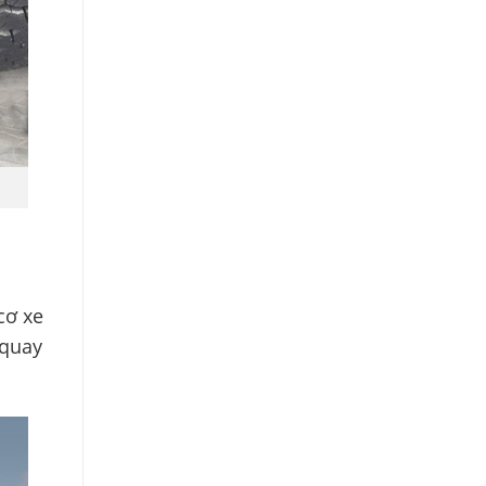
cơ xe
 quay