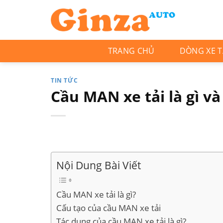
Skip
to
content
TRANG CHỦ
DÒNG XE T
TIN TỨC
Cầu MAN xe tải là gì v
Nội Dung Bài Viết
Cầu MAN xe tải là gì?
Cấu tạo của cầu MAN xe tải
Tác dụng của cầu MAN xe tải là gì?