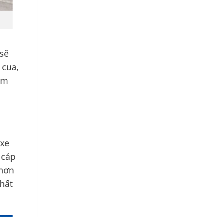
 sẽ
 cua,
ảm
 xe
 cáp
 hơn
chất