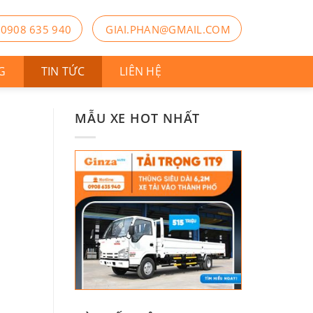
0908 635 940
GIAI.PHAN@GMAIL.COM
G
TIN TỨC
LIÊN HỆ
MẪU XE HOT NHẤT