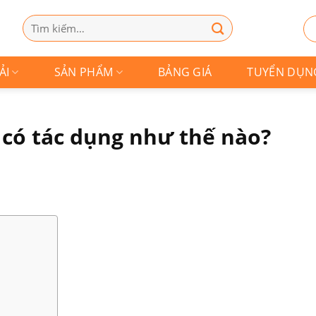
Tìm
kiếm:
ẢI
SẢN PHẨM
BẢNG GIÁ
TUYỂN DỤN
à có tác dụng như thế nào?