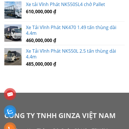
Xe tải Vĩnh Phát NK550SL4 chở Pallet
610,000,000
₫
Xe Tải Vĩnh Phát NK470 1.49 tấn thùng dài
4.4m
460,000,000
₫
Xe Tải Vĩnh Phát NK550L 2.5 tấn thùng dài
4.4m
485,000,000
₫
CÔNG TY TNHH GINZA VIỆT NAM